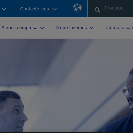
Country
Contacte-nos
List
A nossa empresa
O que fazemos
Cultura e car