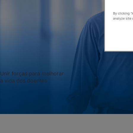
By clicking “
analyze site 
Unir forças para melhorar
a vida dos doentes