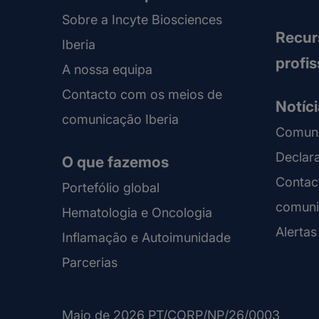
Sobre a Incyte Biosciences
Recur
Iberia
profi
A nossa equipa
Contacto com os meios de
Notíc
comunicação Iberia
Comuni
Declar
O que fazemos
Contac
Portefólio global
comuni
Hematologia e Oncologia
Alertas
Inflamação e Autoimunidade
Parcerias
Maio de 2026 PT/CORP/NP/26/0003