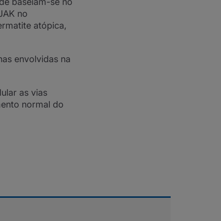
ade baseiam-se no
 JAK no
rmatite atópica,
nas envolvidas na
ular as vias
mento normal do