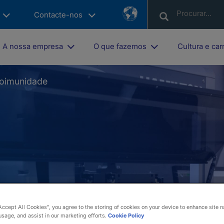
Country
Contacte-nos
List
A nossa empresa
O que fazemos
Cultura e car
toimunidade
Accept All Cookies”, you agree to the storing of cookies on your device to enhance site n
usage, and assist in our marketing efforts.
Cookie Policy