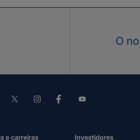
O no
a e carreiras
Investidores