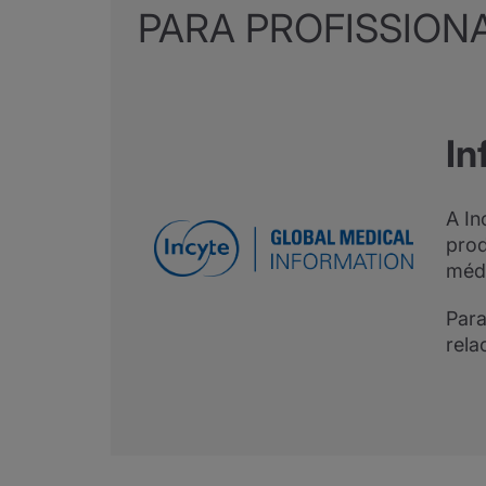
PARA PROFISSION
In
A In
prod
médi
Para
rela